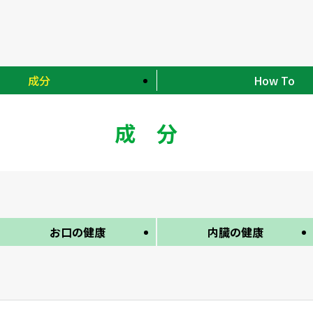
成分
How To
成分
お口の健康
内臓の健康